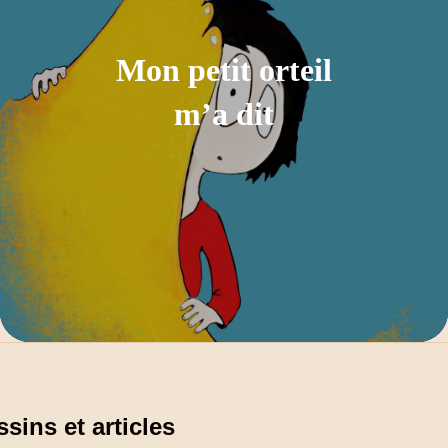
Mon petit orteil
m’a dit
sins et articles