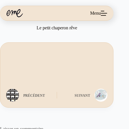
Passer
au
contenu
Menu
Le petit chaperon rêve
PRÉCÉDENT
SUIVANT
Laisser un commentaire