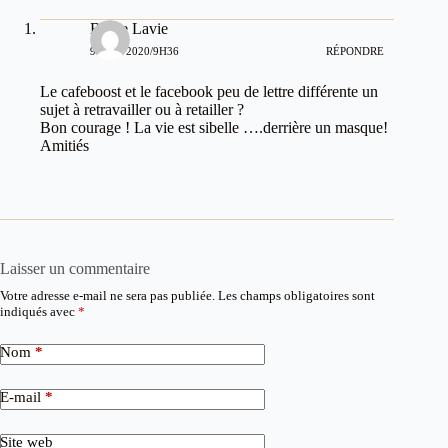
Bertie Lavie
9 JUIN 2020/9H36
RÉPONDRE
Le cafeboost et le facebook peu de lettre différente un
sujet à retravailler ou à retailler ?
Bon courage ! La vie est sibelle ….derrière un masque!
Amitiés
Laisser un commentaire
Votre adresse e-mail ne sera pas publiée.
Les champs obligatoires sont
indiqués avec
*
Nom
*
E-mail
*
Site web