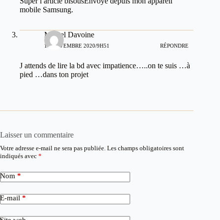
Super l article bisousEnvoyé depuis mon appareil
mobile Samsung.
Michel Davoine
11 NOVEMBRE 2020/9H51
RÉPONDRE
J attends de lire la bd avec impatience…..on te suis …à
pied …dans ton projet
Laisser un commentaire
Votre adresse e-mail ne sera pas publiée.
Les champs obligatoires sont
indiqués avec
*
Nom
*
E-mail
*